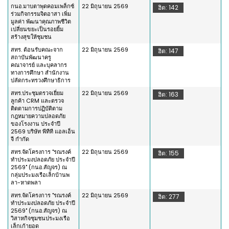
กนอ.มาบตาพุดคอมเพล็กซ์
22 มิถุนายน 2569
ฮิต: 142
ร่วมกิจกรรมจิตอาสา เพิ่ม
มูลค่า พัฒนาคุณภาพชีวิต
เปลี่ยนขยะเป็นรอยยิ้ม
สร้างสุขให้ชุมชน
สทร. ต้อนรับคณะจาก
22 มิถุนายน 2569
ฮิต: 147
สถาบันพัฒนาครู
คณาจารย์ และบุคลากร
ทางการศึกษา สำนักงาน
ปลัดกระทรวงศึกษาธิการ
สทร.ประชุมตรวจเยี่ยม
22 มิถุนายน 2569
ฮิต: 163
ลูกค้า CRM และตรวจ
ติดตามการปฏิบัติตาม
กฎหมายความปลอดภัย
ของโรงงาน ประจำปี
2569 บริษัท พีทีที แอลเอ็น
จี กำกัด
สทร.จัดโครงการ "รณรงค์
22 มิถุนายน 2569
ฮิต: 155
ทำประมงปลอดภัย ประจำปี
2569" (กนอ.สัญจร) ณ
กลุ่มประมงเรือเล็กบ้านพ
ลา-หาดพลา
สทร.จัดโครงการ "รณรงค์
22 มิถุนายน 2569
ฮิต: 277
ทำประมงปลอดภัย ประจำปี
2569" (กนอ.สัญจร) ณ
วิสาหกิจชุมชนประมงเรือ
เล็กเก้ายอด