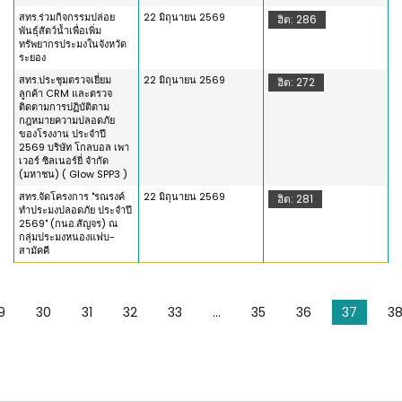
สทร.ร่วมกิจกรรมปล่อย
22 มิถุนายน 2569
ฮิต: 286
พันธุ์สัตว์น้ำเพื่อเพิ่ม
ทรัพยากรประมงในจังหวัด
ระยอง
สทร.ประชุมตรวจเยี่ยม
22 มิถุนายน 2569
ฮิต: 272
ลูกค้า CRM และตรวจ
ติดตามการปฏิบัติตาม
กฎหมายความปลอดภัย
ของโรงงาน ประจำปี
2569 บริษัท โกลบอล เพา
เวอร์ ซิลเนอร์ยี่ จำกัด
(มหาชน) ( Glow SPP3 )
สทร.จัดโครงการ "รณรงค์
22 มิถุนายน 2569
ฮิต: 281
ทำประมงปลอดภัย ประจำปี
2569" (กนอ.สัญจร) ณ
กลุ่มประมงหนองแฟบ-
สามัคคี
9
30
31
32
33
...
35
36
37
3