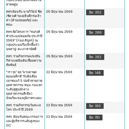
หาดพยูน
สทร.ต้อนรับ นายวิวัธน์ ชิด
05 มิถุนายน 2569
ฮิต: 352
เชิดวงศ์ รองอธิบดีกรมเจ้า
ท่า (ด้านปลอดภัย) และ
คณะ
สทร.จัดโครงการ "รณรงค์
05 มิถุนายน 2569
ฮิต: 266
ทำประมงปลอดภัย ประจำปี
2569" (กนอ.สัญจร) ณ
กลุ่มประมงเรือเล็กพื้นบ้า
นพลาอู่-ตะเภาสามัคคี
สทร. ร่วมกิจกรรมแข่งขัน
05 มิถุนายน 2569
ฮิต: 262
กีฬาแบดมินตันเชื่อมความ
สัมพันธ์
"วราวุธ" ลุย "มาบตาพุด
22 มิถุนายน 2569
ฮิต: 146
คอมเพล็กซ์" รับฟังเสียง
เอกชนแก้ 5 ปมท้าทายภาค
อุตสาหกรรม หนุน กนอ.ยก
ระดับสู่ศูนย์กลาง
อุตสาหกรรมสีเขียว
อัจฉริยะของภูมิภาคระยอง
สทร. ร่วมกิจกรรมวันทะเล
22 มิถุนายน 2569
ฮิต: 160
โลก ประจำปี 2569
สทร. ต้อนรับคณะกรรมการ
22 มิถุนายน 2569
ฮิต: 151
และผู้บริหารระดับสูงของ
GC