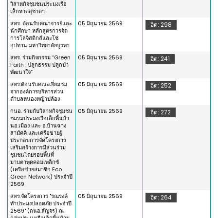
วิสาหกิจชุมชนประมงเรือ
เล็กหาดสุชาดา
สทร. ต้อนรับคณาจารย์และ
05 มิถุนายน 2569
ฮิต: 298
นักศึกษา หลักสูตรการจัด
การโลจิสติกส์และโซ่
อุปทาน มหาวิทยาลัยบูรพา
สทร. ร่วมกิจกรรม “Green
05 มิถุนายน 2569
ฮิต: 241
Faith : ปลูกธรรม ปลูกป่า
พัฒนาใจ”
สทร.ต้อนรับคณะเยี่ยมชม
05 มิถุนายน 2569
ฮิต: 252
จากองค์การบริหารส่วน
ตำบลหนองหญ้าปล้อง
กนอ. ร่วมกับวิสาหกิจชุมชน
05 มิถุนายน 2569
ฮิต: 272
ชมรมประมงเรือเล็กพื้นบ้า
นอ.เมือง และ อ.บ้านฉาง
สามัคคี และเครือข่ายผู้
ประกอบการจัดโครงการ
เสริมสร้างการมีส่วนร่วม
ชุมชนโดยรอบพื้นที่
มาบตาพุดคอมเพล็กซ์
(เครือข่ายสมาชิก Eco
Green Network) ประจำปี
2569
สทร.จัดโครงการ "รณรงค์
05 มิถุนายน 2569
ฮิต: 264
ทำประมงปลอดภัย ประจำปี
2569" (กนอ.สัญจร) ณ
กลุ่มประมงเรือเล็กพื้นบ้าน