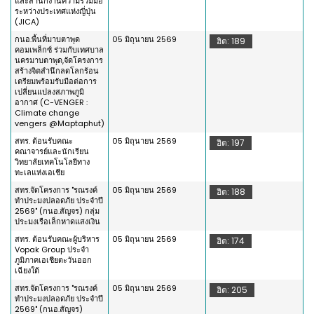
และสำนักงานความร่วมมือ
ระหว่างประเทศแห่งญี่ปุ่น
(JICA)
กนอ.พื้นที่มาบตาพุด
05 มิถุนายน 2569
ฮิต: 189
คอมเพล็กซ์ ร่วมกับเทศบาล
นครมาบตาพุด,จัดโครงการ
สร้างจิตสำนึกลดโลกร้อน
เตรียมพร้อมรับมือต่อการ
เปลี่ยนแปลงสภาพภูมิ
อากาศ (C-VENGER :
Climate change
vengers @Maptaphut)
สทร. ต้อนรับคณะ
05 มิถุนายน 2569
ฮิต: 197
คณาจารย์และนักเรียน
วิทยาลัยเทคโนโลยีทาง
ทะเลแห่งเอเชีย
สทร.จัดโครงการ "รณรงค์
05 มิถุนายน 2569
ฮิต: 188
ทำประมงปลอดภัย ประจำปี
2569" (กนอ.สัญจร) กลุ่ม
ประมงเรือเล็กหาดแสงเงิน
สทร. ต้อนรับคณะผู้บริหาร
05 มิถุนายน 2569
ฮิต: 174
Vopak Group ประจำ
ภูมิภาคเอเชียตะวันออก
เฉียงใต้
สทร.จัดโครงการ "รณรงค์
05 มิถุนายน 2569
ฮิต: 205
ทำประมงปลอดภัย ประจำปี
2569" (กนอ.สัญจร)