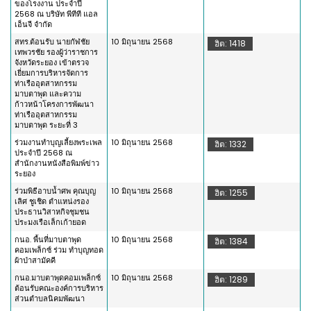
ของโรงงาน ประจำปี
2568 ณ บริษัท พีทีที แอล
เอ็นจี จำกัด
สทร.ต้อนรับ นายกัฬชัย
10 มิถุนายน 2568
ฮิต: 1418
เทพวรชัย รองผู้ว่าราชการ
จังหวัดระยอง เข้าตรวจ
เยี่ยมการบริหารจัดการ
ท่าเรืออุตสาหกรรม
มาบตาพุด และความ
ก้าวหน้าโครงการพัฒนา
ท่าเรืออุตสาหกรรม
มาบตาพุด ระยะที่ 3
ร่วมงานทำบุญเลี้ยงพระเพล
10 มิถุนายน 2568
ฮิต: 1332
ประจำปี 2568 ณ
สำนักงานหนังสือพิมพ์ข่าว
ระยอง
ร่วมพิธีอาบน้ำศพ คุณบุญ
10 มิถุนายน 2568
ฮิต: 1255
เลิศ ชูเชิด ตำแหน่งรอง
ประธานวิสาหกิจชุมชน
ประมงเรือเล็กเก้ายอด
กนอ. พื้นที่มาบตาพุด
10 มิถุนายน 2568
ฮิต: 1384
คอมเพล็กซ์ ร่วม ทำบุญทอด
ผ้าป่าสามัคคี
กนอ.มาบตาพุดคอมเพล็กซ์
10 มิถุนายน 2568
ฮิต: 1289
ต้อนรับคณะองค์การบริหาร
ส่วนตำบลนิคมพัฒนา