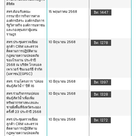
ดิจิทัล
สทร.ต้อนรับคณะ
15 พฤษภาคม 2568
ฮิต: 1447
กรรมาธิการกิจการศาล
องค์กรอิสระ องค์กรอัยการ
รัฐวิสาหกิจ องค์การมหาชน
และกองทุนสภาผู้แทน
ราษฎร
สทร.ประชุมตรวจเยี่ยม
10 มิถุนายน 2568
ฮิต: 1278
ลูกค้า CRM และตรวจ
ติดตามการปฏิบัติตาม
กฎหมายความปลอดภัย
ของโรงงาน ประจำปี
2568 ณ บริษัท โกลบอล
เพาเวอร์ ซินเนอร์ยี่ จำกัด
(มหาชน)(GPSC)
สทร. ร่วมโครงการ “ปล่อย
10 มิถุนายน 2568
ฮิต: 1397
พันธุ์สัตว์น้ำ” ปีที่ 16
สทร.ร่วมกิจกรรมปล่อย
10 มิถุนายน 2568
ฮิต: 1328
พันธุ์สัตว์น้ำเพื่อเพิ่ม
ทรัพยากรทางทะเลและ
ชายฝั่งพื้นที่จังหวัดระยอง
ครั้งที่ 23 ประจำปี 2568
สทร.ประชุมตรวจเยี่ยม
10 มิถุนายน 2568
ฮิต: 1272
ลูกค้า CRM และตรวจ
ติดตามการปฏิบัติตาม
กฎหมายความปลอดภัย