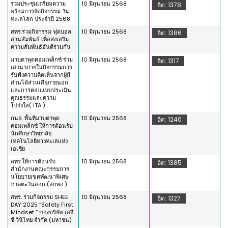
ร่วมประชุมเตรียมความ
10 มิถุนายน 2568
ฮิต: 1378
พร้อมการจัดกิจกรรม วัน
ทะเลโลก ประจำปี 2568
สทร.ร่วมกิจกรรม ฟุตบอล
10 มิถุนายน 2568
ฮิต: 1386
สานสัมพันธ์ เพื่อส่งเสริม
ความสัมพันธ์อันดีร่วมกัน
มาบตาพุดคอมเพล็กซ์ ร่วม
10 มิถุนายน 2568
ฮิต: 1317
เสวนาภายในกิจกรรมการ
รับฟังความคิดเห็นจากผู้มี
ส่วนได้ส่วนเสียภายนอก
และการตอบแบบประเมิน
คุณธรรมและความ
โปร่งใส( ITA )
กนอ. พื้นที่มาบตาพุด
10 มิถุนายน 2568
ฮิต: 1240
คอมเพล็กซ์ ให้การต้อนรับ
นักศึกษาวิทยาลัย
เทคโนโลยีทางทะเลแห่ง
เอเชีย
สทร.ให้การต้อนรับ
10 มิถุนายน 2568
ฮิต: 1385
สำนักงานคณะกรรมการ
นโยบายเขตพัฒนาพิเศษ
ภาคตะวันออก (สกพอ.)
สทร. ร่วมกิจกรรม SHEE
10 มิถุนายน 2568
ฮิต: 1327
DAY 2025 “Safety First
Mindset “ ของบริษัท เอจี
ซี วีนิไทย จำกัด (มหาชน)