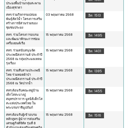
ประมงพื้นบ้านกลุ่มสะพาน
เมืองสุชาดา
สทร.ร่วมกิจกรรมปล่อย
03 พฤษภาคม 2568
ฮิต: 1513
พันธ์ุสัตว์น้ำ โครงการเสริม
สร้างการมีส่วนร่วมของ
ชุมชนประมง
สทร. ร่วมโครงการอบรม
15 พฤษภาคม 2568
ฮิต: 1495
และพัฒนาทักษะการซ่อม
เครื่องยนต์เรือ
สทร. ร่วมสนับสนุนจัด
15 พฤษภาคม 2568
ฮิต: 1401
ประเพณีสงกรานต์ ประจำปี
2568 ณ กลุ่มประมงแหลม
รุ่งเรือง
สทร. ร่วมสืบสานประเพณี
15 พฤษภาคม 2568
ฮิต: 1385
ไทย ร่วมทอดผ้าป่า
ประเพณีสงกรานต์ ประจำปี
2568 ณ วัดปากน้ำ
สทร.ต้อนรับคณะหมู่บ้าน
15 พฤษภาคม 2568
ฮิต: 1455
เด็กโสสะบางปู
สมุทรปราการ มูลนิธิเด็กโส
สะแห่งประเทศไทย ใน
พระบรมราชินูปถัมภ์
สทร.ต้อนรับผู้เข้าอบรม
15 พฤษภาคม 2568
ฮิต: 1516
หลักสูตร ผู้นำการส่งเสริม
เศรษฐกิจดิจิทัล รุ่นที่ 8
สำนักงานส่งเสริมเศรษฐกิจ