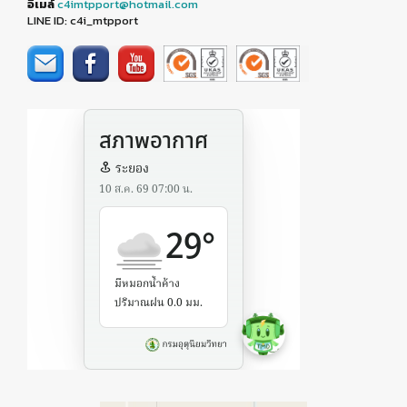
อีเมล์
c4imtpport@hotmail.com
LINE ID: c4i_mtpport