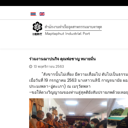
ร่วมงานฌาปนกิจ คุณพ่อชาญ หมายมั่น
13 พฤศจิกายน 2563
"สังขารนั้นไม่เที่ยง มีความเสื่อมไป ดับไปเป็นธรร
เมื่อวันที่ 19 กรกฎาคม 2563 นางสาวนลินี กาญจนามัย ผอ
ประมงพลา-อู่ตะเภา) ณ เมรุวัดพลา
-ขอให้ดวงวิญญาณของท่านสู่สุคติยังสัมปรายภพด้วยเทอ