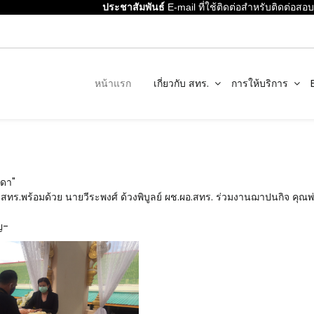
ประชาสัมพันธ์
E-mail ที่ใช้ติดต่อสำหรับติดต่อสอบถ
หน้าแรก
เกี่ยวกับ สทร.
การให้บริการ
มดา"
.สทร.พร้อมด้วย นายวีระพงศ์ ด้วงพิบูลย์ ผช.ผอ.สทร. ร่วมงานฌาปนกิจ คุณพ
ญ-