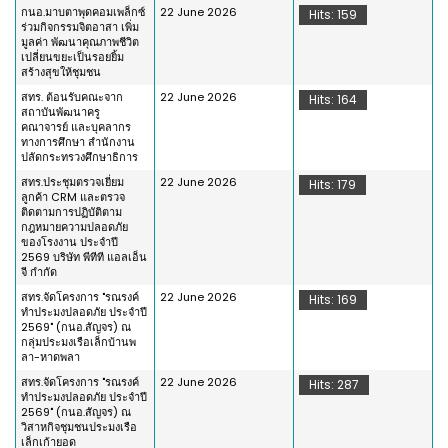
กนอ.มาบตาพุดคอมเพล็กซ์
22 June 2026
Hits: 159
ร่วมกิจกรรมจิตอาสา เพิ่ม
มูลค่า พัฒนาคุณภาพชีวิต
เปลี่ยนขยะเป็นรอยยิ้ม
สร้างสุขให้ชุมชน
สทร. ต้อนรับคณะจาก
22 June 2026
Hits: 164
สถาบันพัฒนาครู
คณาจารย์ และบุคลากร
ทางการศึกษา สำนักงาน
ปลัดกระทรวงศึกษาธิการ
สทร.ประชุมตรวจเยี่ยม
22 June 2026
Hits: 179
ลูกค้า CRM และตรวจ
ติดตามการปฏิบัติตาม
กฎหมายความปลอดภัย
ของโรงงาน ประจำปี
2569 บริษัท พีทีที แอลเอ็น
จี กำกัด
สทร.จัดโครงการ "รณรงค์
22 June 2026
Hits: 169
ทำประมงปลอดภัย ประจำปี
2569" (กนอ.สัญจร) ณ
กลุ่มประมงเรือเล็กบ้านพ
ลา-หาดพลา
สทร.จัดโครงการ "รณรงค์
22 June 2026
Hits: 287
ทำประมงปลอดภัย ประจำปี
2569" (กนอ.สัญจร) ณ
วิสาหกิจชุมชนประมงเรือ
เล็กเก้ายอด