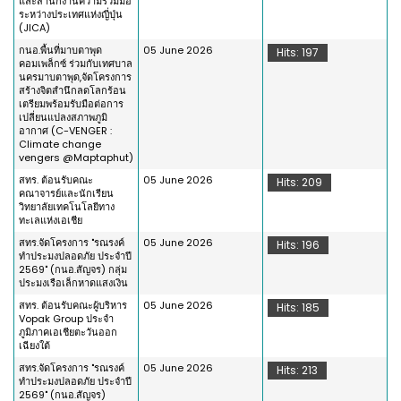
และสำนักงานความร่วมมือ
ระหว่างประเทศแห่งญี่ปุ่น
(JICA)
กนอ.พื้นที่มาบตาพุด
05 June 2026
Hits: 197
คอมเพล็กซ์ ร่วมกับเทศบาล
นครมาบตาพุด,จัดโครงการ
สร้างจิตสำนึกลดโลกร้อน
เตรียมพร้อมรับมือต่อการ
เปลี่ยนแปลงสภาพภูมิ
อากาศ (C-VENGER :
Climate change
vengers @Maptaphut)
สทร. ต้อนรับคณะ
05 June 2026
Hits: 209
คณาจารย์และนักเรียน
วิทยาลัยเทคโนโลยีทาง
ทะเลแห่งเอเชีย
สทร.จัดโครงการ "รณรงค์
05 June 2026
Hits: 196
ทำประมงปลอดภัย ประจำปี
2569" (กนอ.สัญจร) กลุ่ม
ประมงเรือเล็กหาดแสงเงิน
สทร. ต้อนรับคณะผู้บริหาร
05 June 2026
Hits: 185
Vopak Group ประจำ
ภูมิภาคเอเชียตะวันออก
เฉียงใต้
สทร.จัดโครงการ "รณรงค์
05 June 2026
Hits: 213
ทำประมงปลอดภัย ประจำปี
2569" (กนอ.สัญจร)