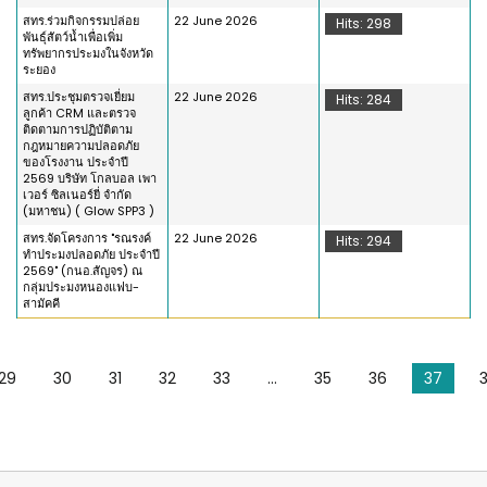
สทร.ร่วมกิจกรรมปล่อย
22 June 2026
Hits: 298
พันธุ์สัตว์น้ำเพื่อเพิ่ม
ทรัพยากรประมงในจังหวัด
ระยอง
สทร.ประชุมตรวจเยี่ยม
22 June 2026
Hits: 284
ลูกค้า CRM และตรวจ
ติดตามการปฏิบัติตาม
กฎหมายความปลอดภัย
ของโรงงาน ประจำปี
2569 บริษัท โกลบอล เพา
เวอร์ ซิลเนอร์ยี่ จำกัด
(มหาชน) ( Glow SPP3 )
สทร.จัดโครงการ "รณรงค์
22 June 2026
Hits: 294
ทำประมงปลอดภัย ประจำปี
2569" (กนอ.สัญจร) ณ
กลุ่มประมงหนองแฟบ-
สามัคคี
29
30
31
32
33
...
35
36
37