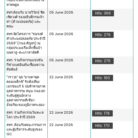
หาดพยูน
สทร.ต้อนรับ นายวิวัธน์ ชิด
05 June 2026
Hits: 366
เชิดวงศ์ รองอธิบดีกรมเจ้า
ท่า (ด้านปลอดภัย) และ
คณะ
สทร.จัดโครงการ "รณรงค์
05 June 2026
Hits: 276
ทำประมงปลอดภัย ประจำปี
2569" (กนอ.สัญจร) ณ
กลุ่มประมงเรือเล็กพื้นบ้า
นพลาอู่-ตะเภาสามัคคี
สทร. ร่วมกิจกรรมแข่งขัน
05 June 2026
Hits: 275
กีฬาแบดมินตันเชื่อมความ
สัมพันธ์
"วราวุธ" ลุย "มาบตาพุด
22 June 2026
Hits: 160
คอมเพล็กซ์" รับฟังเสียง
เอกชนแก้ 5 ปมท้าทายภาค
อุตสาหกรรม หนุน กนอ.ยก
ระดับสู่ศูนย์กลาง
อุตสาหกรรมสีเขียว
อัจฉริยะของภูมิภาคระยอง
สทร. ร่วมกิจกรรมวันทะเล
22 June 2026
Hits: 178
โลก ประจำปี 2569
สทร. ต้อนรับคณะกรรมการ
22 June 2026
Hits: 170
และผู้บริหารระดับสูงของ
GC