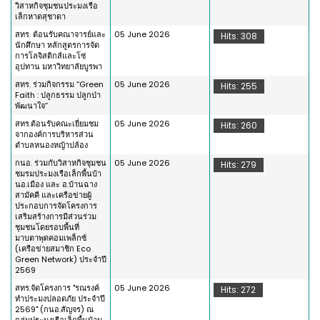
วิสาหกิจชุมชนประมงเรือ
เล็กหาดสุชาดา
สทร. ต้อนรับคณาจารย์และ
05 June 2026
Hits: 308
นักศึกษา หลักสูตรการจัด
การโลจิสติกส์และโซ่
อุปทาน มหาวิทยาลัยบูรพา
สทร. ร่วมกิจกรรม “Green
05 June 2026
Hits: 255
Faith : ปลูกธรรม ปลูกป่า
พัฒนาใจ”
สทร.ต้อนรับคณะเยี่ยมชม
05 June 2026
Hits: 260
จากองค์การบริหารส่วน
ตำบลหนองหญ้าปล้อง
กนอ. ร่วมกับวิสาหกิจชุมชน
05 June 2026
Hits: 279
ชมรมประมงเรือเล็กพื้นบ้า
นอ.เมือง และ อ.บ้านฉาง
สามัคคี และเครือข่ายผู้
ประกอบการจัดโครงการ
เสริมสร้างการมีส่วนร่วม
ชุมชนโดยรอบพื้นที่
มาบตาพุดคอมเพล็กซ์
(เครือข่ายสมาชิก Eco
Green Network) ประจำปี
2569
สทร.จัดโครงการ "รณรงค์
05 June 2026
Hits: 272
ทำประมงปลอดภัย ประจำปี
2569" (กนอ.สัญจร) ณ
กลุ่มประมงเรือเล็กพื้นบ้าน