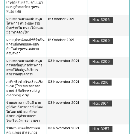
เกษตรผสมผสาน ตามแนว
เศรษฐกิจพอเพียง ชุมชน
หนองแฟบ
มอบงบประมาณสนับสนุน
12 October 2021
Hits: 3296
โครงการ คนระยอง ร่วม
ด้วยช่วยกัน คนละไม้คนละ
มือ “ทำดีด้วยใจ”
มอบอุปกรณ์ของใช้ที่จำเป็น
12 October 2021
Hits: 3269
แก่ศูนย์พักคอยและแยก
กักกันตัวชุมชนเทศบาล
ตำบลพลา
มอบงบประมาณสนับสนุน
03 November 2021
Hits: 3200
การจัดซื้ออุปกรณ์ทางการ
แพทย์ให้แก่ศูนย์บริการ
สาธารณสุขตากวน
ภาคีเครือข่ายโรงเรียนเชิง
03 November 2021
Hits: 3216
นิเวศ (โรงเรียนวัดกรอก
ยายชา) จัดกิจกรรม big
cleaning day
ร่วมแสดงความยินดี นาย
03 November 2021
Hits: 3164
ภูมิภัทร ฉัตรภากรณ์ เนื่อง
ในโอกาสย้ายมาดำรง
ตำแหน่งผู้อำนวยการ
โรงเรียนวัดกรอกยายชา
ร่วมงานสวดอภิธรรมศพ
03 November 2021
Hits: 3257
คุณแม่พยุง สุวรรนาวุธ