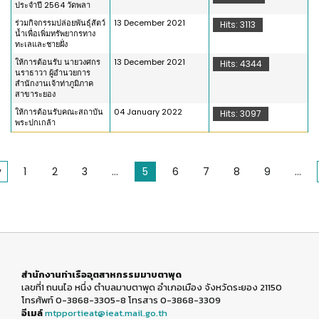
ประจำปี 2564 วัดพลา
ร่วมกิจกรรมปล่อยพันธุ์สัตว์
13 December 2021
Hits: 3113
น้ำเพื่อเพิ่มทรัพยากรทาง
ทะเลและชายฝั่ง
ให้การต้อนรับ นายวงศกร
13 December 2021
Hits: 4344
นราธาวา ผู้อำนวยการ
สำนักงานเจ้าท่าภูมิภาค
สาขาระยอง
ให้การต้อนรับคณะสถาบัน
04 January 2022
Hits: 3097
พระปกเกล้า
v
1
2
3
...
5
6
7
8
9
...
สำนักงานท่าเรืออุตสาหกรรมมาบตาพุด
เลขที่1 ถนนไอ หนึ่ง ตำบลมาบตาพุด อำเภอเมือง จังหวัดระยอง 21150
โทรศัพท์ 0-3868-3305-8 โทรสาร 0-3868-3309
อีเมล์
mtpportieat@ieat.mail.go.th