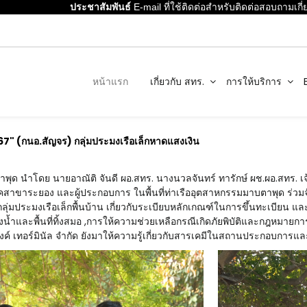
ประชาสัมพันธ์
E-mail ที่ใช้ติดต่อสำหรับติดต่อสอบถามเกี่ยวกับ
หน้าแรก
เกี่ยวกับ สทร.
การให้บริการ
" (กนอ.สัญจร) กลุ่มประมงเรือเล็กหาดแสงเงิน
ุด นำโดย นายอาณัติ จันดี ผอ.สทร. นางนวลจันทร์ ทารักษ์ ผช.ผอ.สทร. เจ้
สาขาระยอง และผู้ประกอบการ ในพื้นที่ท่าเรืออุตสาหกรรมมาบตาพุด ร่ว
แก่กลุ่มประมงเรือเล็กพื้นบ้าน เกี่ยวกับระเบียบหลักเกณฑ์ในการขึ้นทะเบีย
่องน้ำและพื้นที่ทิ้งสมอ ,การให้ความช่วยเหลือกรณีเกิดภัยพิบัติและกฎ
ทงค์ เทอร์มินัล จำกัด ยังมาให้ความรู้เกี่ยวกับสารเคมีในสถานประกอบการแล